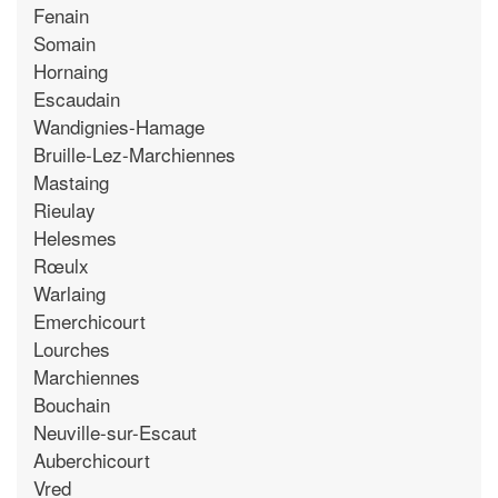
Fenain
Somain
Hornaing
Escaudain
Wandignies-Hamage
Bruille-Lez-Marchiennes
Mastaing
Rieulay
Helesmes
Rœulx
Warlaing
Emerchicourt
Lourches
Marchiennes
Bouchain
Neuville-sur-Escaut
Auberchicourt
Vred