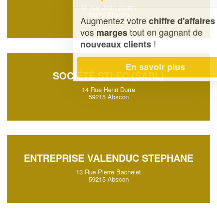
86 Rue Jean Jaures
59215 Abscon
Augmentez votre
et
chiffre d'affaires
vos
tout en gagnant de
marges
!
nouveaux clients
En savoir plus
SOCIÉTÉ STLEC (SARL)
14 Rue Henri Durre
59215 Abscon
ENTREPRISE VALENDUC STEPHANE
13 Rue Pierre Bachelet
59215 Abscon