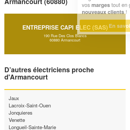
Armancourt (60880)
vos
tout en gagnant de
marges
!
nouveaux clients
En savoir plus
ENTREPRISE CAPI ELEC (SAS)
190 Rue Des Clos Blancs
60880 Armancourt
D’autres électriciens proche
d'Armancourt
Jaux
Lacroix-Saint-Ouen
Jonquieres
Venette
Longueil-Sainte-Marie