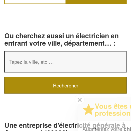
Ou cherchez aussi un électricien en
entrant votre ville, département… :
✕
Vous êtes un
professionnel ?
Une entreprise d'électricité générale à
Augmentez votre
et
chiffre d'affaires