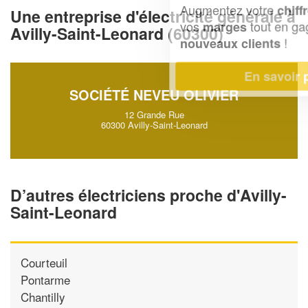
Augmentez votre
et
chiffre d'affaires
Une entreprise d'électricité générale à
vos
tout en gagnant de
marges
Avilly-Saint-Leonard (60300)
!
nouveaux clients
En savoir plus
SOCIÉTÉ NEVEU OLIVIER
12 Grande Rue
60300 Avilly-Saint-Leonard
D’autres électriciens proche d'Avilly-
Saint-Leonard
Courteuil
Pontarme
Chantilly