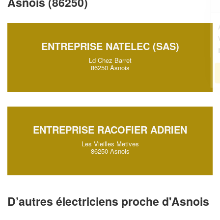
Asnois (86250)
Augmentez votre
et
chiffre d'affaires
vos
tout en gagnant de
marges
ENTREPRISE NATELEC (SAS)
!
nouveaux clients
Ld Chez Barret
86250 Asnois
En savoir plus
ENTREPRISE RACOFIER ADRIEN
Les Vieilles Metives
86250 Asnois
D’autres électriciens proche d'Asnois