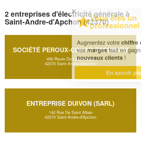
✕
2 entreprises d'électricité générale à
Vous êtes un
Saint-Andre-d'Apchon (42370)
professionnel ?
Augmentez votre
et
chiffre d'affaires
SOCIÉTÉ PEROUX-COHAS ZACCHARY
vos
tout en gagnant de
marges
!
nouveaux clients
450 Route De La Bernarde
42370 Saint-Andre-d'Apchon
En savoir plus
ENTREPRISE DUIVON (SARL)
142 Rue De Saint Alban
42370 Saint-Andre-d'Apchon