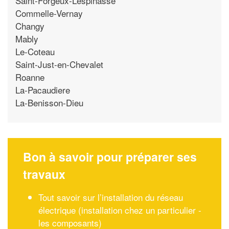
Saint-Forgeux-Lespinasse
Commelle-Vernay
Changy
Mably
Le-Coteau
Saint-Just-en-Chevalet
Roanne
La-Pacaudiere
La-Benisson-Dieu
Bon à savoir pour préparer ses
travaux
Tout savoir sur l’installation du réseau
électrique (installation chez un particulier -
les composants)