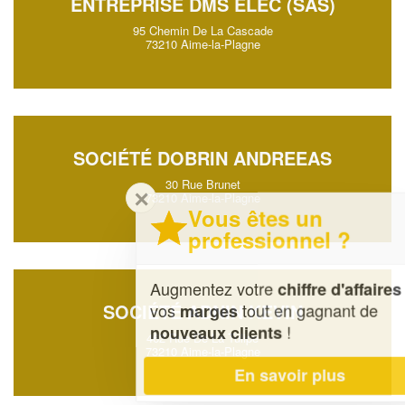
ENTREPRISE DMS ELEC (SAS)
95 Chemin De La Cascade
73210 Aime-la-Plagne
SOCIÉTÉ DOBRIN ANDREEAS
30 Rue Brunet
✕
73210 Aime-la-Plagne
Vous êtes un
professionnel ?
Augmentez votre
et
chiffre d'affaires
vos
tout en gagnant de
SOCIÉTÉ ADNIN KEVIN
marges
!
nouveaux clients
462 Rue De La Tulipe
73210 Aime-la-Plagne
En savoir plus