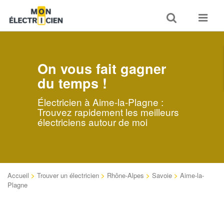
Toggle
Toggle
search
navigat
On vous fait gagner
du temps !
Électricien à Aime-la-Plagne :
Trouvez rapidement les meilleurs
électriciens autour de moi
Accueil
>
Trouver un électricien
>
Rhône-Alpes
>
Savoie
>
Aime-la-
Plagne