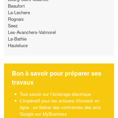
Beaufort
La-Lechere
Rognaix
Seez
Les-Avanchers-Valmorel
La-Bathie
Hauteluce
Bon à savoir pour préparer ses
travaux
Tout savoir sur l’éclairage électrique
L'impératif pour les artisans d'investir en
ligne : se libérer des contraintes des avis
Google sur MyBusiness