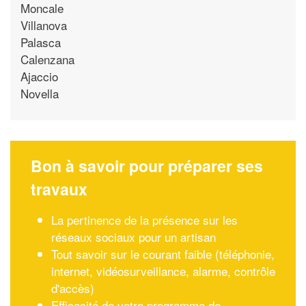
Moncale
Villanova
Palasca
Calenzana
Ajaccio
Novella
Bon à savoir pour préparer ses
travaux
La pertinence de la présence sur les
réseaux sociaux pour un artisan
Tout savoir sur le courant faible (téléphonie,
internet, vidéosurveillance, alarme, contrôle
d'accès)
Efficacité de votre programme de