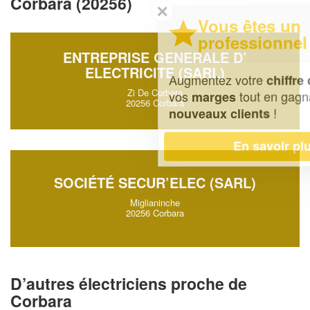
Corbara (20256)
✕
Vous êtes un
professionnel ?
ENTREPRISE GENERALE D’
ELECTRICITE (SARL)
Augmentez votre
et
chiffre d'affaires
Zi De Corbara
vos
tout en gagnant de
marges
20256 Corbara
!
nouveaux clients
En savoir plus
SOCIÉTÉ SECUR’ELEC (SARL)
Miglianinche
20256 Corbara
D’autres électriciens proche de
Corbara