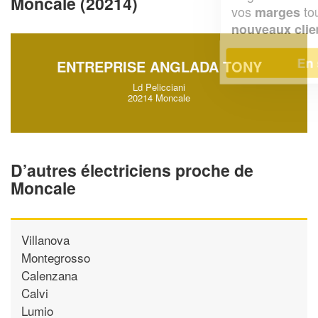
Moncale (20214)
vos
tout en gagnant de
marges
!
nouveaux clients
En savoir plus
ENTREPRISE ANGLADA TONY
Ld Pelicciani
20214 Moncale
D’autres électriciens proche de
Moncale
Villanova
Montegrosso
Calenzana
Calvi
Lumio