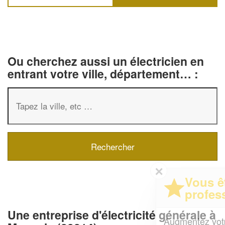
Ou cherchez aussi un électricien en
entrant votre ville, département… :
✕
Vous êtes un
professionnel ?
Une entreprise d'électricité générale à
Augmentez votre
et
chiffre d'affaires