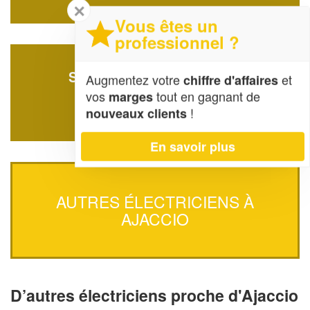
✕
Vous êtes un
professionnel ?
SOCIÉTÉ SINI’ELEC (SAS)
Augmentez votre
et
chiffre d'affaires
vos
tout en gagnant de
marges
Chemin De Biancarello
20090 Ajaccio
!
nouveaux clients
En savoir plus
AUTRES ÉLECTRICIENS À
AJACCIO
D’autres électriciens proche d'Ajaccio