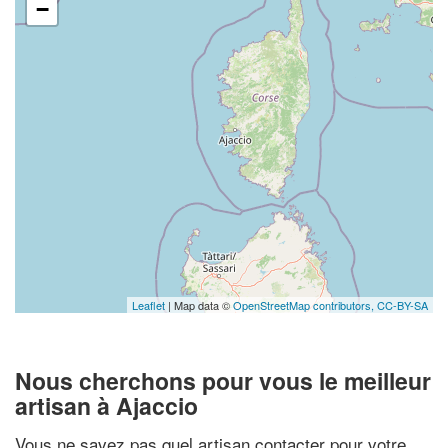
−
Leaflet
| Map data ©
OpenStreetMap contributors,
CC-BY-SA
Nous cherchons pour vous le meilleur
artisan à Ajaccio
Vous ne savez pas quel artisan contacter pour votre