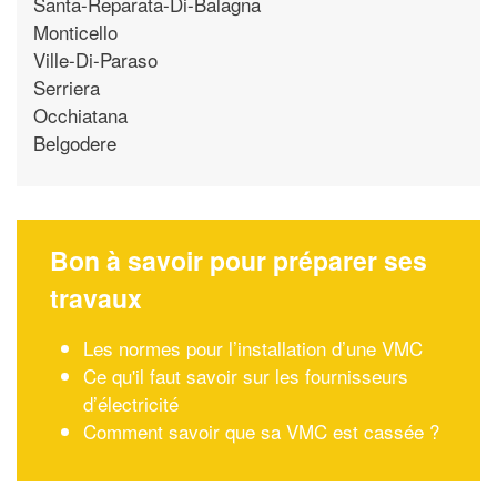
Santa-Reparata-Di-Balagna
Monticello
Ville-Di-Paraso
Serriera
Occhiatana
Belgodere
Bon à savoir pour préparer ses
travaux
Les normes pour l’installation d’une VMC
Ce qu'il faut savoir sur les fournisseurs
d’électricité
Comment savoir que sa VMC est cassée ?