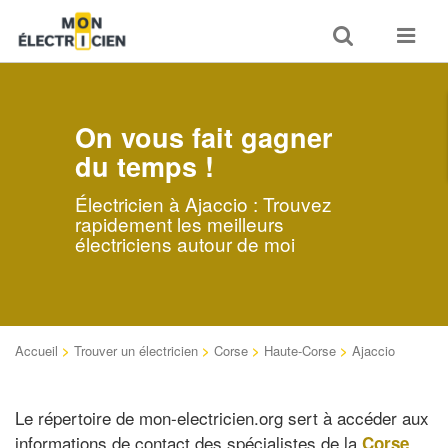
Toggle
Toggle
search
navigat
On vous fait gagner
du temps !
Électricien à Ajaccio : Trouvez
rapidement les meilleurs
électriciens autour de moi
Accueil
>
Trouver un électricien
>
Corse
>
Haute-Corse
>
Ajaccio
Le répertoire de mon-electricien.org sert à accéder aux
informations de contact des spécialistes de la
Corse