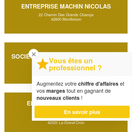
ENTREPRISE MACHIN NICOLAS
22 Chemin Des Grands Champs
42600 Montbrison
✕
SOCIÉTÉ BONNAIRE INDUSTRIE (SAS)
Vous êtes un
45 Chemin Des Murons
professionnel ?
42340 Veauche
Augmentez votre
et
chiffre d'affaires
vos
tout en gagnant de
marges
!
nouveaux clients
ENTREPRISE GRJ ENERGIE
RENOUVELABLE (SAS)
En savoir plus
10 Lieu Dit La Platiere
42320 La-Grand-Croix