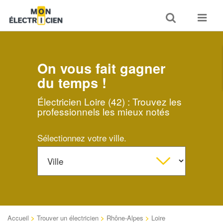
Toggle
Toggle
search
navigat
On vous fait gagner
du temps !
Électricien Loire (42) : Trouvez les
professionnels les mieux notés
Sélectionnez votre ville.
Accueil
>
Trouver un électricien
>
Rhône-Alpes
>
Loire