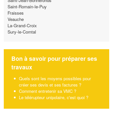
Saint-Jean-Bonnefonds
Saint-Romain-le-Puy
Fraisses
Veauche
La-Grand-Croix
Sury-le-Comtal
Bon à savoir pour préparer ses
travaux
Quels sont les moyens possibles pour
créer ses devis et ses factures ?
Comment entretenir sa VMC ?
Le télérupteur unipolaire, c'est quoi ?